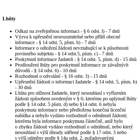
Lhůty
Odkaz na zveřejněnou informaci - § 6 odst. l) - 7 dnů
Výzva k upřesnění nesrozumitelné nebo příliš obecné
informace - § 14 odst. 5, písm. b) - 7 dnů
Informace o odložení žádosti nevztahující se k působnosti
povinného subjektu - § 14 odst.5, písm. c) - 7 dnů
Poskytnutí informace žadateli - § 14 odst. 5, písm. d) - 15 dnů
Prodloužení lhůty pro poskytnutí informace ze závažných
důvodů - § 14 odst. 6) - 10 dnů
Rozhodnutí o odvolání - § 16 odst. 3) - 15 dnů
Upřesnění žádosti o informaci žadatele - § 14 odst. 5, písm. b)
- 30 dnů
Lhůta pro stížnost žadatele, který nesouhlasí s vyřízením
žádosti způsobem uvedeným v § 6; kterému po uplynutí lhůty
podle § 14 odst. 5 písm. d) nebo §14 odst. 6 nebyla
poskytnuta informace nebo předložena konečná licenční
nabídka a nebylo vydáno rozhodnutí o odmítnutí žádosti;
kterému byla informace poskytnuta částečně, aniž bylo
o zbytku žádosti vydáno rozhodnutí o odmítnutí, nebo který
nesouhlasí s výší úhrady sdělené podle § 17 odst. 3 nebo
s výší odměny podle § 14a odst. 2, požadovanými