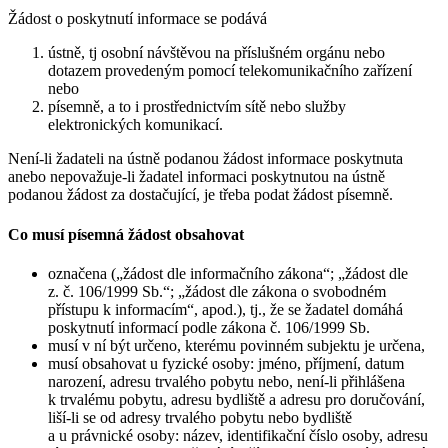
Žádost o poskytnutí informace se podává
ústně, tj osobní návštěvou na příslušném orgánu nebo
dotazem provedeným pomocí telekomunikačního zařízení
nebo
písemně, a to i prostřednictvím sítě nebo služby
elektronických komunikací.
Není-li žadateli na ústně podanou žádost informace poskytnuta
anebo nepovažuje-li žadatel informaci poskytnutou na ústně
podanou žádost za dostačující, je třeba podat žádost písemně.
Co musí písemná žádost obsahovat
označena („žádost dle informačního zákona“; „žádost dle
z. č. 106/1999 Sb.“; „žádost dle zákona o svobodném
přístupu k informacím“, apod.), tj., že se žadatel domáhá
poskytnutí informací podle zákona č. 106/1999 Sb.
musí v ní být určeno, kterému povinném subjektu je určena,
musí obsahovat u fyzické osoby: jméno, příjmení, datum
narození, adresu trvalého pobytu nebo, není-li přihlášena
k trvalému pobytu, adresu bydliště a adresu pro doručování,
liší-li se od adresy trvalého pobytu nebo bydliště
a u právnické osoby: název, identifikační číslo osoby, adresu