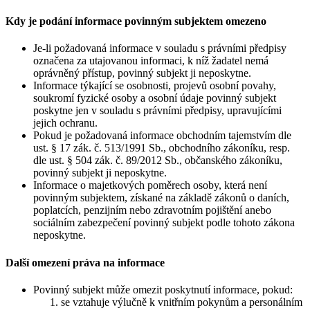
Kdy je podání informace povinným subjektem omezeno
Je-li požadovaná informace v souladu s právními předpisy
označena za utajovanou informaci, k níž žadatel nemá
oprávněný přístup, povinný subjekt ji neposkytne.
Informace týkající se osobnosti, projevů osobní povahy,
soukromí fyzické osoby a osobní údaje povinný subjekt
poskytne jen v souladu s právními předpisy, upravujícími
jejich ochranu.
Pokud je požadovaná informace obchodním tajemstvím dle
ust. § 17 zák. č. 513/1991 Sb., obchodního zákoníku, resp.
dle ust. § 504 zák. č. 89/2012 Sb., občanského zákoníku,
povinný subjekt ji neposkytne.
Informace o majetkových poměrech osoby, která není
povinným subjektem, získané na základě zákonů o daních,
poplatcích, penzijním nebo zdravotním pojištění anebo
sociálním zabezpečení povinný subjekt podle tohoto zákona
neposkytne.
Další omezení práva na informace
Povinný subjekt může omezit poskytnutí informace, pokud:
se vztahuje výlučně k vnitřním pokynům a personálním