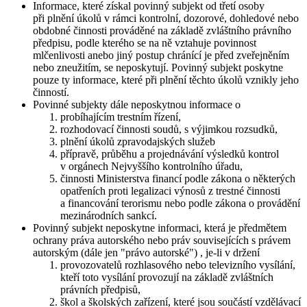
Informace, které získal povinný subjekt od třetí osoby
při plnění úkolů v rámci kontrolní, dozorové, dohledové nebo
obdobné činnosti prováděné na základě zvláštního právního
předpisu, podle kterého se na ně vztahuje povinnost
mlčenlivosti anebo jiný postup chránící je před zveřejněním
nebo zneužitím, se neposkytují. Povinný subjekt poskytne
pouze ty informace, které při plnění těchto úkolů vznikly jeho
činností.
Povinné subjekty dále neposkytnou informace o
probíhajícím trestním řízení,
rozhodovací činnosti soudů, s výjimkou rozsudků,
plnění úkolů zpravodajských služeb
přípravě, průběhu a projednávání výsledků kontrol
v orgánech Nejvyššího kontrolního úřadu,
činnosti Ministerstva financí podle zákona o některých
opatřeních proti legalizaci výnosů z trestné činnosti
a financování terorismu nebo podle zákona o provádění
mezinárodních sankcí.
Povinný subjekt neposkytne informaci, která je předmětem
ochrany práva autorského nebo práv souvisejících s právem
autorským (dále jen "právo autorské") , je-li v držení
provozovatelů rozhlasového nebo televizního vysílání,
kteří toto vysílání provozují na základě zvláštních
právních předpisů,
škol a školských zařízení, které jsou součástí vzdělávací