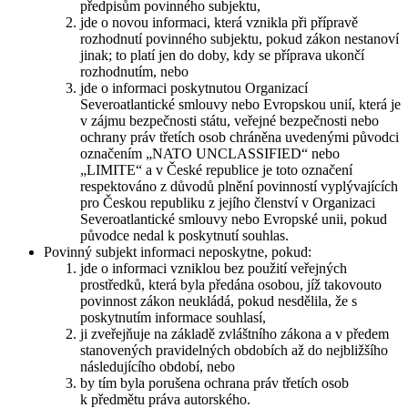
předpisům povinného subjektu,
jde o novou informaci, která vznikla při přípravě
rozhodnutí povinného subjektu, pokud zákon nestanoví
jinak; to platí jen do doby, kdy se příprava ukončí
rozhodnutím, nebo
jde o informaci poskytnutou Organizací
Severoatlantické smlouvy nebo Evropskou unií, která je
v zájmu bezpečnosti státu, veřejné bezpečnosti nebo
ochrany práv třetích osob chráněna uvedenými původci
označením „NATO UNCLASSIFIED“ nebo
„LIMITE“ a v České republice je toto označení
respektováno z důvodů plnění povinností vyplývajících
pro Českou republiku z jejího členství v Organizaci
Severoatlantické smlouvy nebo Evropské unii, pokud
původce nedal k poskytnutí souhlas.
Povinný subjekt informaci neposkytne, pokud:
jde o informaci vzniklou bez použití veřejných
prostředků, která byla předána osobou, jíž takovouto
povinnost zákon neukládá, pokud nesdělila, že s
poskytnutím informace souhlasí,
ji zveřejňuje na základě zvláštního zákona a v předem
stanovených pravidelných obdobích až do nejbližšího
následujícího období, nebo
by tím byla porušena ochrana práv třetích osob
k předmětu práva autorského.