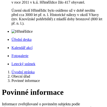
v roce 2011 v k.ú. Hřiměždice žilo 417 obyvatel.
Území okolí Hřiměždic bylo osídleno už v době neolitu
před cca 3000 let př. n. l. Historické nálezy v okolí Vltavy
(tzv. Knovízské pohřebiště) z mladší doby bronzové (800 let
př. n. l.).
Úřední deska
Kalendář akcí
Fotogalerie
Letecký snímek
Úvodní stránka
Obecní úřad
Povinné informace
Povinné informace
Informace zveřejňované o povinném subjektu podle