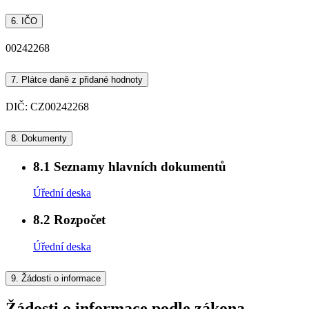
6.
IČO
00242268
7.
Plátce daně z přidané hodnoty
DIČ: CZ00242268
8.
Dokumenty
8.1
Seznamy hlavních dokumentů
Úřední deska
8.2
Rozpočet
Úřední deska
9.
Žádosti o informace
Žádosti o informace podle zákona