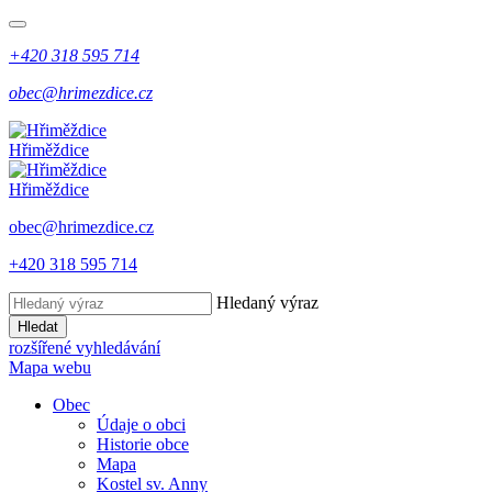
+420 318 595 714
obec@hrimezdice.cz
Hřiměždice
Hřiměždice
obec@hrimezdice.cz
+420 318 595 714
Hledaný výraz
Hledat
rozšířené vyhledávání
Mapa webu
Obec
Údaje o obci
Historie obce
Mapa
Kostel sv. Anny