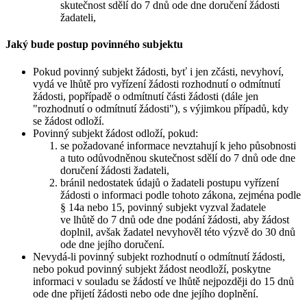
skutečnost sdělí do 7 dnů ode dne doručení žádosti
žadateli,
Jaký bude postup povinného subjektu
Pokud povinný subjekt žádosti, byť i jen zčásti, nevyhoví,
vydá ve lhůtě pro vyřízení žádosti rozhodnutí o odmítnutí
žádosti, popřípadě o odmítnutí části žádosti (dále jen
"rozhodnutí o odmítnutí žádosti"), s výjimkou případů, kdy
se žádost odloží.
Povinný subjekt žádost odloží, pokud:
se požadované informace nevztahují k jeho působnosti
a tuto odůvodněnou skutečnost sdělí do 7 dnů ode dne
doručení žádosti žadateli,
bránil nedostatek údajů o žadateli postupu vyřízení
žádosti o informaci podle tohoto zákona, zejména podle
§ 14a nebo 15, povinný subjekt vyzval žadatele
ve lhůtě do 7 dnů ode dne podání žádosti, aby žádost
doplnil, avšak žadatel nevyhověl této výzvě do 30 dnů
ode dne jejího doručení.
Nevydá-li povinný subjekt rozhodnutí o odmítnutí žádosti,
nebo pokud povinný subjekt žádost neodloží, poskytne
informaci v souladu se žádostí ve lhůtě nejpozději do 15 dnů
ode dne přijetí žádosti nebo ode dne jejího doplnění.