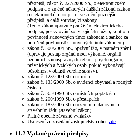
předpisů, zákon č. 227/2000 Sb., o elektronickém
podpisu a o změně některých dalších zákonů (zákon
o elektronickém podpisu), ve znění pozdějších
předpisů, a další související zákony
(Tento zákon upravuje používání elektronického
podpisu, poskytování souvisejících služeb, kontrolu
povinností stanovených tímto zákonem a sankce za
porušení povinností stanovených tímto zákonem).
zákon č. 500/2004 Sb., Správní řád, v platném znění
(upravuje postup orgánů moci výkonné, orgánů
územních samosprávných celků a jiných orgánů,
právnických a fyzických osob, pokud vykonávají
působnost v oblasti veřejné správy).
zákon č. 128/2000 Sb. o obcích
zákon č. 133/2000 Sb. o evidenci obyvatel a rodných
číslech
zákon č. 565/1990 Sb. o místních poplatcích
zákon č. 200/1990 Sb. o přestupcích
zákon č. 183/2006 Sb. o územním plánování a
stavebním řádu (stavební zákon)
Platné obecně závazné vyhlášky
Usnesení ze zasedání zastupitelstva obce
zde
11.2
Vydané právní předpisy