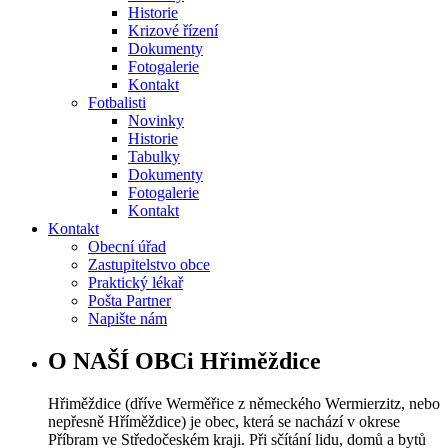
Historie
Krizové řízení
Dokumenty
Fotogalerie
Kontakt
Fotbalisti
Novinky
Historie
Tabulky
Dokumenty
Fotogalerie
Kontakt
Kontakt
Obecní úřad
Zastupitelstvo obce
Praktický lékař
Pošta Partner
Napište nám
O NAŠÍ OBCi Hřiměždice
Hřiměždice (dříve Werměřice z německého Wermierzitz, nebo
nepřesně Hříměždice) je obec, která se nachází v okrese
Příbram ve Středočeském kraji. Při sčítání lidu, domů a bytů