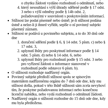
o zbytku žádosti vydáno rozhodnutí o odmítnutí, nebo
který nesouhlasí s výší úhrady sdělené podle § 17 odst.
3 nebo s výší odměny podle § 14b odst. 2,
požadovanými v souvislosti s poskytováním informací.
Stížnost lze podat písemně nebo ústně; je-li stížnost podána
ústně a nelze-li ji ihned vyřídit, sepíše o ní povinný subjekt
písemný záznam.
Stížnost se podává u povinného subjektu, a to do 30 dnů ode
dne
doručení sdělení podle § 6, § 14 odst. 5 písm. c) nebo §
17 odst. 3,
uplynutí lhůty pro poskytnutí informace podle § 14
odst. 5 písm. d) nebo § 14 odst. 6, nebo
uplynutí lhůty pro rozhodnutí podle § 15 odst. 3 nebo
pro vyřízení žádosti o informace stanovené v
rozhodnutí podle odstavce 6 písm. b).
O stížnosti rozhoduje nadřízený orgán.
Povinný subjekt předloží stížnost spolu se spisovým
materiálem nadřízenému orgánu do 7 dnů ode dne, kdy mu
stížnost došla, pokud v této lhůtě stížnosti sám zcela nevyhoví
tím, že poskytne požadovanou informaci nebo konečnou
licenční nabídku, nebo vydá rozhodnutí o odmítnutí žádosti.
Nadřízený orgán o stížnosti rozhodne do 15 dnů ode dne, kdy
mu byla předložena.