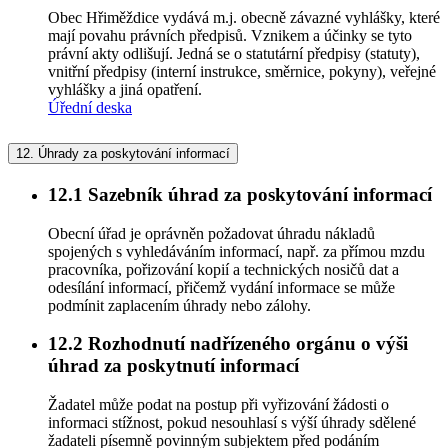
Obec Hřiměždice vydává m.j. obecně závazné vyhlášky, které
mají povahu právních předpisů. Vznikem a účinky se tyto
právní akty odlišují. Jedná se o statutární předpisy (statuty),
vnitřní předpisy (interní instrukce, směrnice, pokyny), veřejné
vyhlášky a jiná opatření.
Úřední deska
12.
Úhrady za poskytování informací
12.1
Sazebník úhrad za poskytování informací
Obecní úřad je oprávněn požadovat úhradu nákladů
spojených s vyhledáváním informací, např. za přímou mzdu
pracovníka, pořizování kopií a technických nosičů dat a
odesílání informací, přičemž vydání informace se může
podmínit zaplacením úhrady nebo zálohy.
12.2
Rozhodnutí nadřízeného orgánu o výši
úhrad za poskytnutí informací
Žadatel může podat na postup při vyřizování žádosti o
informaci stížnost, pokud nesouhlasí s výší úhrady sdělené
žadateli písemně povinným subjektem před podáním