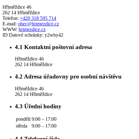
Hřiměždice 46
262 14 Hřiměždice
Telefon:
+420 318 595 714
E-mail:
obec@hrimezdice.cz
WWW:
hrimezdice.cz
ID Datové schránky:
y2wby42
4.1
Kontaktní poštovní adresa
Hřiměždice 46
262 14 Hřiměždice
4.2
Adresa úřadovny pro osobní návštěvu
Hřiměždice 46
262 14 Hřiměždice
4.3
Úřední hodiny
pondělí
9:00 – 17:00
středa
9:00 – 17:00
4.4
Telefonní čísla