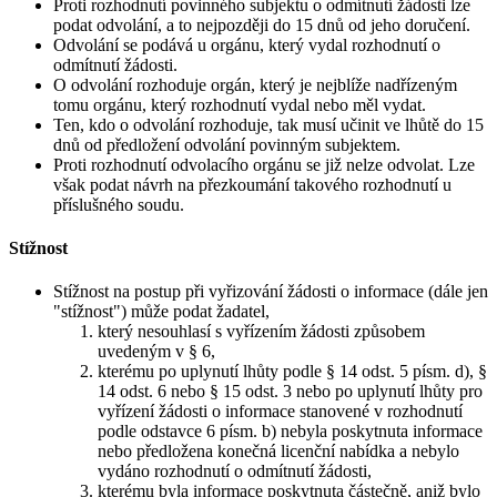
Proti rozhodnutí povinného subjektu o odmítnutí žádosti lze
podat odvolání, a to nejpozději do 15 dnů od jeho doručení.
Odvolání se podává u orgánu, který vydal rozhodnutí o
odmítnutí žádosti.
O odvolání rozhoduje orgán, který je nejblíže nadřízeným
tomu orgánu, který rozhodnutí vydal nebo měl vydat.
Ten, kdo o odvolání rozhoduje, tak musí učinit ve lhůtě do 15
dnů od předložení odvolání povinným subjektem.
Proti rozhodnutí odvolacího orgánu se již nelze odvolat. Lze
však podat návrh na přezkoumání takového rozhodnutí u
příslušného soudu.
Stížnost
Stížnost na postup při vyřizování žádosti o informace (dále jen
"stížnost") může podat žadatel,
který nesouhlasí s vyřízením žádosti způsobem
uvedeným v § 6,
kterému po uplynutí lhůty podle § 14 odst. 5 písm. d), §
14 odst. 6 nebo § 15 odst. 3 nebo po uplynutí lhůty pro
vyřízení žádosti o informace stanovené v rozhodnutí
podle odstavce 6 písm. b) nebyla poskytnuta informace
nebo předložena konečná licenční nabídka a nebylo
vydáno rozhodnutí o odmítnutí žádosti,
kterému byla informace poskytnuta částečně, aniž bylo