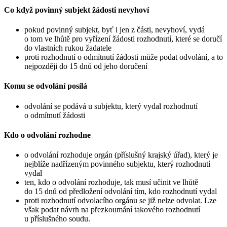
Co když povinný subjekt žádosti nevyhoví
pokud povinný subjekt, byť i jen z části, nevyhoví, vydá
o tom ve lhůtě pro vyřízení žádosti rozhodnutí, které se doručí
do vlastních rukou žadatele
proti rozhodnutí o odmítnutí žádosti může podat odvolání, a to
nejpozději do 15 dnů od jeho doručení
Komu se odvolání posílá
odvolání se podává u subjektu, který vydal rozhodnutí
o odmítnutí žádosti
Kdo o odvolání rozhodne
o odvolání rozhoduje orgán (příslušný krajský úřad), který je
nejblíže nadřízeným povinného subjektu, který rozhodnutí
vydal
ten, kdo o odvolání rozhoduje, tak musí učinit ve lhůtě
do 15 dnů od předložení odvolání tím, kdo rozhodnutí vydal
proti rozhodnutí odvolacího orgánu se již nelze odvolat. Lze
však podat návrh na přezkoumání takového rozhodnutí
u příslušného soudu.