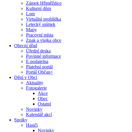
Zámek Hřiměždice
Kulturní dům
Lom
Virtuální prohlídka
Letecký snímek
Mapy
Pracovní místa
Znak a vlajka obce
Obecní úřad
Úřední deska
Povinné informace
E-podatelna
Platební portál
Portál Občan+
Dění v Obci
Aktuality
Fotogalerie
Akce
Obec
Ostatní
Novinky
Kalendář akcí
Spolky
Hasiči
Novinky