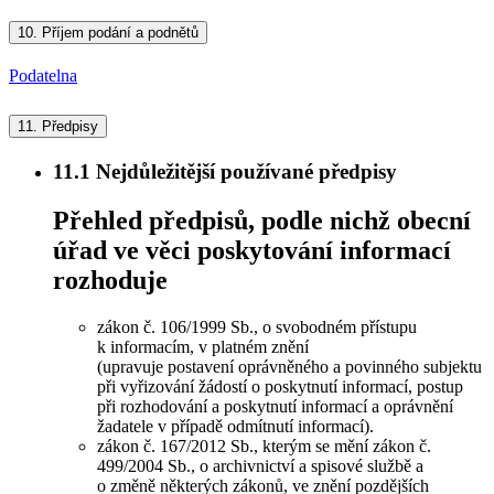
10.
Příjem podání a podnětů
Podatelna
11.
Předpisy
11.1
Nejdůležitější používané předpisy
Přehled předpisů, podle nichž obecní
úřad ve věci poskytování informací
rozhoduje
zákon č. 106/1999 Sb., o svobodném přístupu
k informacím, v platném znění
(upravuje postavení oprávněného a povinného subjektu
při vyřizování žádostí o poskytnutí informací, postup
při rozhodování a poskytnutí informací a oprávnění
žadatele v případě odmítnutí informací).
zákon č. 167/2012 Sb., kterým se mění zákon č.
499/2004 Sb., o archivnictví a spisové službě a
o změně některých zákonů, ve znění pozdějších