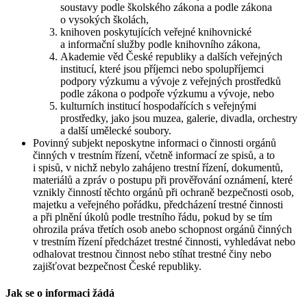
soustavy podle školského zákona a podle zákona
o vysokých školách,
knihoven poskytujících veřejné knihovnické
a informační služby podle knihovního zákona,
Akademie věd České republiky a dalších veřejných
institucí, které jsou příjemci nebo spolupříjemci
podpory výzkumu a vývoje z veřejných prostředků
podle zákona o podpoře výzkumu a vývoje, nebo
kulturních institucí hospodařících s veřejnými
prostředky, jako jsou muzea, galerie, divadla, orchestry
a další umělecké soubory.
Povinný subjekt neposkytne informaci o činnosti orgánů
činných v trestním řízení, včetně informací ze spisů, a to
i spisů, v nichž nebylo zahájeno trestní řízení, dokumentů,
materiálů a zpráv o postupu při prověřování oznámení, které
vznikly činností těchto orgánů při ochraně bezpečnosti osob,
majetku a veřejného pořádku, předcházení trestné činnosti
a při plnění úkolů podle trestního řádu, pokud by se tím
ohrozila práva třetích osob anebo schopnost orgánů činných
v trestním řízení předcházet trestné činnosti, vyhledávat nebo
odhalovat trestnou činnost nebo stíhat trestné činy nebo
zajišťovat bezpečnost České republiky.
Jak se o informaci žádá