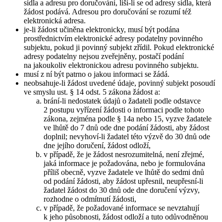
sídla a adresu pro doručování, liší-li se od adresy sídla, která
žádost podává. Adresou pro doručování se rozumí též
elektronická adresa.
je-li žádost učiněna elektronicky, musí být podána
prostřednictvím elektronické adresy podatelny povinného
subjektu, pokud ji povinný subjekt zřídil. Pokud elektronické
adresy podatelny nejsou zveřejněny, postačí podání
na jakoukoliv elektronickou adresu povinného subjektu.
musí z ní být patrno o jakou informaci se žádá.
neobsahuje-li žádost uvedené údaje, povinný subjekt posoudí
ve smyslu ust. § 14 odst. 5 zákona žádost a:
brání-li nedostatek údajů o žadateli podle odstavce
2 postupu vyřízení žádosti o informaci podle tohoto
zákona, zejména podle § 14a nebo 15, vyzve žadatele
ve lhůtě do 7 dnů ode dne podání žádosti, aby žádost
doplnil; nevyhoví-li žadatel této výzvě do 30 dnů ode
dne jejího doručení, žádost odloží,
v případě, že je žádost nesrozumitelná, není zřejmé,
jaká informace je požadována, nebo je formulována
příliš obecně, vyzve žadatele ve lhůtě do sedmi dnů
od podání žádosti, aby žádost upřesnil, neupřesní-li
žadatel žádost do 30 dnů ode dne doručení výzvy,
rozhodne o odmítnutí žádosti,
v případě, že požadované informace se nevztahují
k jeho působnosti, žádost odloží a tuto odůvodněnou