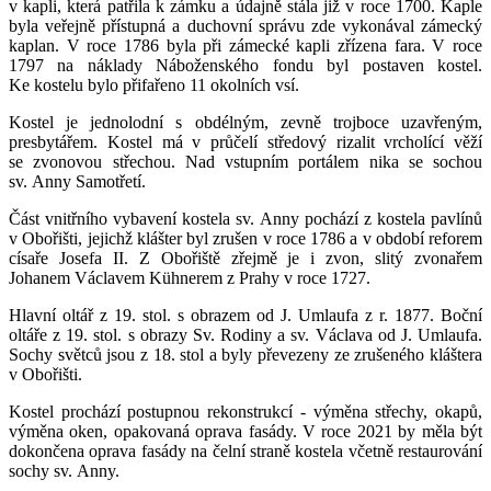
v kapli, která patřila k zámku a údajně stála již v roce 1700. Kaple
byla veřejně přístupná a duchovní správu zde vykonával zámecký
kaplan. V roce 1786 byla při zámecké kapli zřízena fara. V roce
1797 na náklady Náboženského fondu byl postaven kostel.
Ke kostelu bylo přifařeno 11 okolních vsí.
Kostel je jednolodní s obdélným, zevně trojboce uzavřeným,
presbytářem. Kostel má v průčelí středový rizalit vrcholící věží
se zvonovou střechou. Nad vstupním portálem nika se sochou
sv. Anny Samotřetí.
Část vnitřního vybavení kostela sv. Anny pochází z kostela pavlínů
v Obořišti, jejichž klášter byl zrušen v roce 1786 a v období reforem
císaře Josefa II. Z Obořiště zřejmě je i zvon, slitý zvonařem
Johanem Václavem Kühnerem z Prahy v roce 1727.
Hlavní oltář z 19. stol. s obrazem od J. Umlaufa z r. 1877. Boční
oltáře z 19. stol. s obrazy Sv. Rodiny a sv. Václava od J. Umlaufa.
Sochy světců jsou z 18. stol a byly převezeny ze zrušeného kláštera
v Obořišti.
Kostel prochází postupnou rekonstrukcí - výměna střechy, okapů,
výměna oken, opakovaná oprava fasády. V roce 2021 by měla být
dokončena oprava fasády na čelní straně kostela včetně restaurování
sochy sv. Anny.