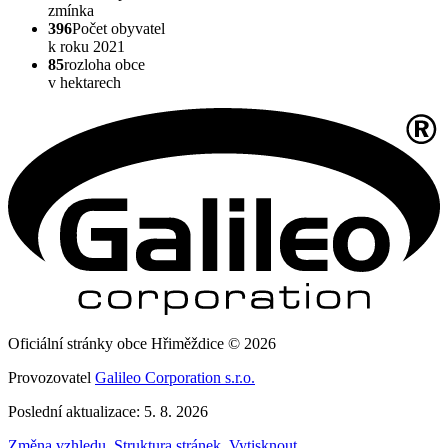
zmínka
396
Počet obyvatel
k roku 2021
85
rozloha obce
v hektarech
Oficiální stránky obce Hřiměždice © 2026
Provozovatel
Galileo Corporation s.r.o.
Poslední aktualizace: 5. 8. 2026
Změna vzhledu
,
Struktura stránek
,
Vytisknout