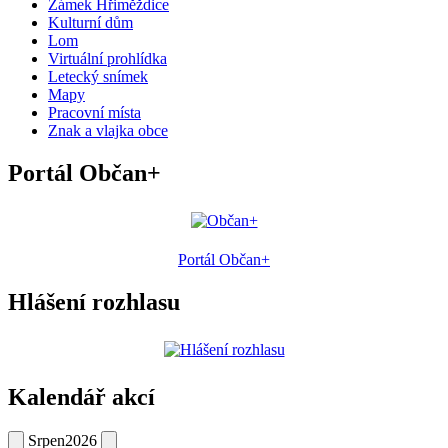
Zámek Hřiměždice
Kulturní dům
Lom
Virtuální prohlídka
Letecký snímek
Mapy
Pracovní místa
Znak a vlajka obce
Portál Občan+
Portál Občan+
Hlášení rozhlasu
Kalendář akcí
Srpen
2026