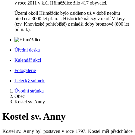
v roce 2011 v k.ú. Hřiměždice žilo 417 obyvatel.
Území okolí Hřiměždic bylo osídleno už v době neolitu
před cca 3000 let př. n. l. Historické nálezy v okolí Vltavy
(tzv. Knovízské pohřebiště) z mladší doby bronzové (800 let
př. n. l.).
Úřední deska
Kalendář akcí
Fotogalerie
Letecký snímek
Úvodní stránka
Obec
Kostel sv. Anny
Kostel sv. Anny
Kostel sv. Anny byl postaven v roce 1797. Kostel měl předchůdce