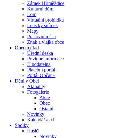
Zámek Hřiměždice
Kulturní dům
Lom
Virtuální prohlídka
Letecký snímek
Mapy
Pracovní místa
Znak a vlajka obce
Obecní úřad
Úřední deska
Povinné informace
E-podatelna
Platební portál
Portál Občan+
Dění v Obci
Aktuality
Fotogalerie
Akce
Obec
Ostatní
Novinky
Kalendář akcí
Spolky
Hasiči
Novinky