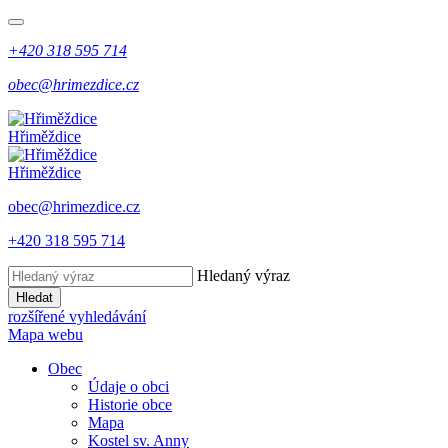
+420 318 595 714
obec@hrimezdice.cz
Hřiměždice
Hřiměždice
obec@hrimezdice.cz
+420 318 595 714
Hledaný výraz
Hledat
rozšířené vyhledávání
Mapa webu
Obec
Údaje o obci
Historie obce
Mapa
Kostel sv. Anny