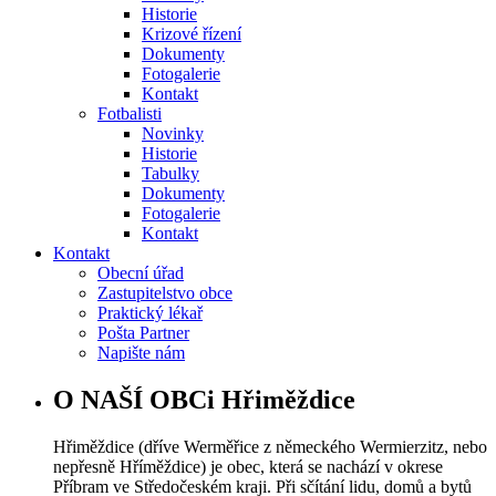
Historie
Krizové řízení
Dokumenty
Fotogalerie
Kontakt
Fotbalisti
Novinky
Historie
Tabulky
Dokumenty
Fotogalerie
Kontakt
Kontakt
Obecní úřad
Zastupitelstvo obce
Praktický lékař
Pošta Partner
Napište nám
O NAŠÍ OBCi Hřiměždice
Hřiměždice (dříve Werměřice z německého Wermierzitz, nebo
nepřesně Hříměždice) je obec, která se nachází v okrese
Příbram ve Středočeském kraji. Při sčítání lidu, domů a bytů