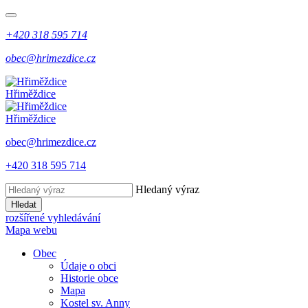
+420 318 595 714
obec@hrimezdice.cz
Hřiměždice
Hřiměždice
obec@hrimezdice.cz
+420 318 595 714
Hledaný výraz
Hledat
rozšířené vyhledávání
Mapa webu
Obec
Údaje o obci
Historie obce
Mapa
Kostel sv. Anny