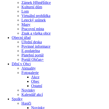
Zámek Hřiměždice
Kulturní dům
Lom
Virtuální prohlídka
Letecký snímek
Mapy
Pracovní místa
Znak a vlajka obce
Obecní úřad
Úřední deska
Povinné informace
E-podatelna
Platební portál
Portál Občan+
Dění v Obci
Aktuality
Fotogalerie
Akce
Obec
Ostatní
Novinky
Kalendář akcí
Spolky
Hasiči
Novinky