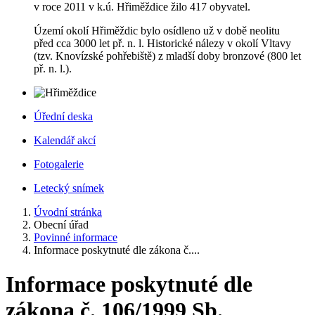
v roce 2011 v k.ú. Hřiměždice žilo 417 obyvatel.
Území okolí Hřiměždic bylo osídleno už v době neolitu
před cca 3000 let př. n. l. Historické nálezy v okolí Vltavy
(tzv. Knovízské pohřebiště) z mladší doby bronzové (800 let
př. n. l.).
Úřední deska
Kalendář akcí
Fotogalerie
Letecký snímek
Úvodní stránka
Obecní úřad
Povinné informace
Informace poskytnuté dle zákona č....
Informace poskytnuté dle
zákona č. 106/1999 Sb.