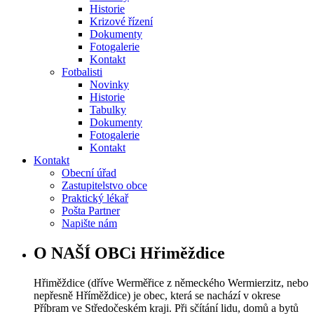
Historie
Krizové řízení
Dokumenty
Fotogalerie
Kontakt
Fotbalisti
Novinky
Historie
Tabulky
Dokumenty
Fotogalerie
Kontakt
Kontakt
Obecní úřad
Zastupitelstvo obce
Praktický lékař
Pošta Partner
Napište nám
O NAŠÍ OBCi Hřiměždice
Hřiměždice (dříve Werměřice z německého Wermierzitz, nebo
nepřesně Hříměždice) je obec, která se nachází v okrese
Příbram ve Středočeském kraji. Při sčítání lidu, domů a bytů