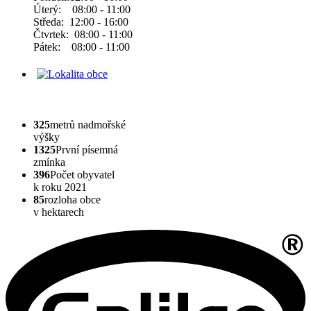
Úterý: 08:00 - 11:00
Středa: 12:00 - 16:00
Čtvrtek: 08:00 - 11:00
Pátek: 08:00 - 11:00
325
metrů nadmořské
výšky
1325
První písemná
zmínka
396
Počet obyvatel
k roku 2021
85
rozloha obce
v hektarech