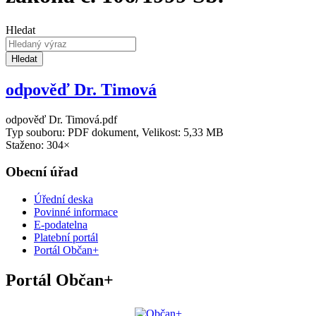
Hledat
Hledat
odpověď Dr. Timová
odpověď Dr. Timová.pdf
Typ souboru: PDF dokument, Velikost: 5,33 MB
Staženo: 304×
Obecní úřad
Úřední deska
Povinné informace
E-podatelna
Platební portál
Portál Občan+
Portál Občan+