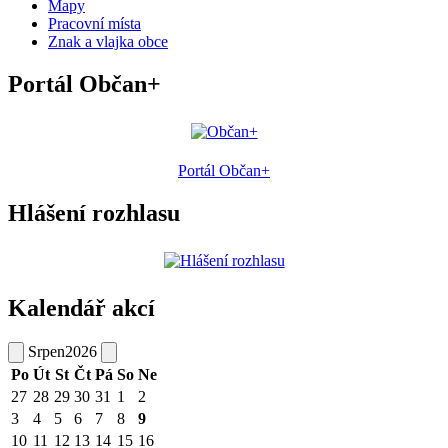
Mapy
Pracovní místa
Znak a vlajka obce
Portál Občan+
Portál Občan+
Hlášení rozhlasu
Kalendář akcí
Srpen
2026
Po
Út
St
Čt
Pá
So
Ne
27
28
29
30
31
1
2
3
4
5
6
7
8
9
10
11
12
13
14
15
16