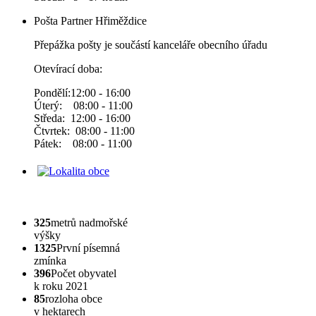
Pošta Partner Hřiměždice
Přepážka pošty je součástí kanceláře obecního úřadu
Otevírací doba:
Pondělí:12:00 - 16:00
Úterý: 08:00 - 11:00
Středa: 12:00 - 16:00
Čtvrtek: 08:00 - 11:00
Pátek: 08:00 - 11:00
325
metrů nadmořské
výšky
1325
První písemná
zmínka
396
Počet obyvatel
k roku 2021
85
rozloha obce
v hektarech