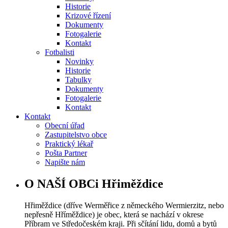
Historie
Krizové řízení
Dokumenty
Fotogalerie
Kontakt
Fotbalisti
Novinky
Historie
Tabulky
Dokumenty
Fotogalerie
Kontakt
Kontakt
Obecní úřad
Zastupitelstvo obce
Praktický lékař
Pošta Partner
Napište nám
O NAŠÍ OBCi Hřiměždice
Hřiměždice (dříve Werměřice z německého Wermierzitz, nebo
nepřesně Hříměždice) je obec, která se nachází v okrese
Příbram ve Středočeském kraji. Při sčítání lidu, domů a bytů