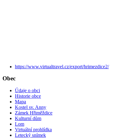
https://www.virtualtravel.cz/export/hrimezdice2/
Obec
Údaje o obci
Historie obce
Mapa
Kostel sv. Anny
Zámek Hřiměždice
Kulturní dům
Lom
Virtuální prohlídka
Letecký snímek