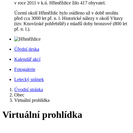
v roce 2011 v k.ú. Hřiměždice žilo 417 obyvatel.
Území okolí Hřiměždic bylo osídleno už v době neolitu
před cca 3000 let př. n. l. Historické nálezy v okolí Vltavy
(tzv. Knovízské pohřebiště) z mladší doby bronzové (800 let
př. n. l.).
Úřední deska
Kalendář akcí
Fotogalerie
Letecký snímek
Úvodní stránka
Obec
Virtuální prohlídka
Virtuální prohlídka