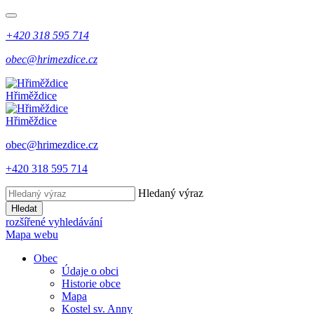
+420 318 595 714
obec@hrimezdice.cz
Hřiměždice
Hřiměždice
obec@hrimezdice.cz
+420 318 595 714
Hledaný výraz
Hledat
rozšířené vyhledávání
Mapa webu
Obec
Údaje o obci
Historie obce
Mapa
Kostel sv. Anny