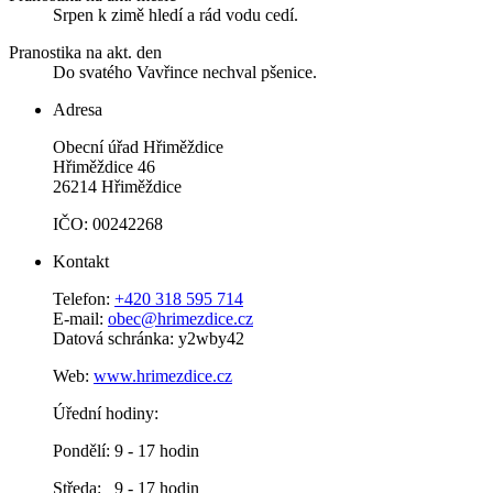
Srpen k zimě hledí a rád vodu cedí.
Pranostika na akt. den
Do svatého Vavřince nechval pšenice.
Adresa
Obecní úřad Hřiměždice
Hřiměždice 46
26214 Hřiměždice
IČO: 00242268
Kontakt
Telefon:
+420 318 595 714
E-mail:
obec@hrimezdice.cz
Datová schránka: y2wby42
Web:
www.hrimezdice.cz
Úřední hodiny:
Pondělí: 9 - 17 hodin
Středa: 9 - 17 hodin