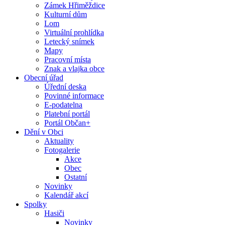
Zámek Hřiměždice
Kulturní dům
Lom
Virtuální prohlídka
Letecký snímek
Mapy
Pracovní místa
Znak a vlajka obce
Obecní úřad
Úřední deska
Povinné informace
E-podatelna
Platební portál
Portál Občan+
Dění v Obci
Aktuality
Fotogalerie
Akce
Obec
Ostatní
Novinky
Kalendář akcí
Spolky
Hasiči
Novinky