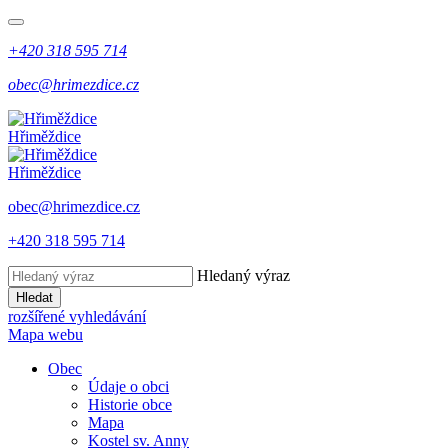
+420 318 595 714
obec@hrimezdice.cz
Hřiměždice
Hřiměždice
obec@hrimezdice.cz
+420 318 595 714
Hledaný výraz
Hledat
rozšířené vyhledávání
Mapa webu
Obec
Údaje o obci
Historie obce
Mapa
Kostel sv. Anny