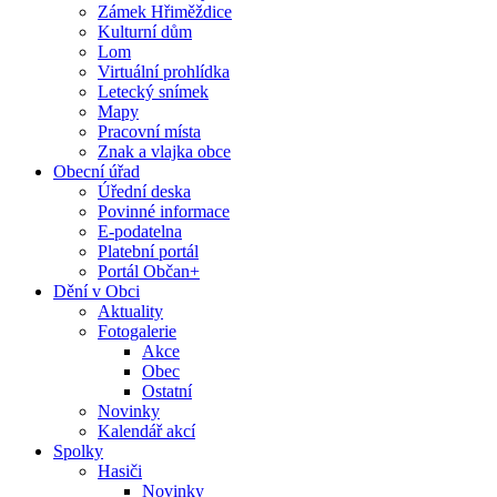
Zámek Hřiměždice
Kulturní dům
Lom
Virtuální prohlídka
Letecký snímek
Mapy
Pracovní místa
Znak a vlajka obce
Obecní úřad
Úřední deska
Povinné informace
E-podatelna
Platební portál
Portál Občan+
Dění v Obci
Aktuality
Fotogalerie
Akce
Obec
Ostatní
Novinky
Kalendář akcí
Spolky
Hasiči
Novinky