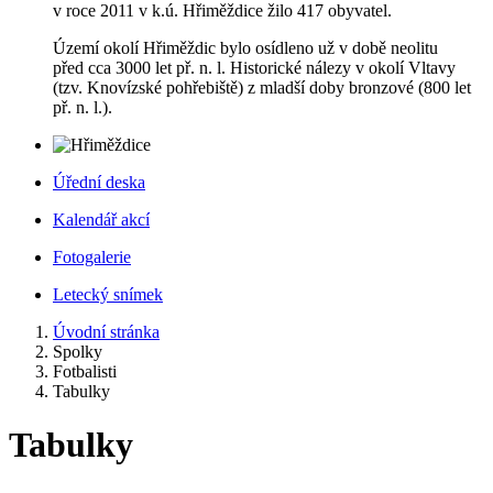
v roce 2011 v k.ú. Hřiměždice žilo 417 obyvatel.
Území okolí Hřiměždic bylo osídleno už v době neolitu
před cca 3000 let př. n. l. Historické nálezy v okolí Vltavy
(tzv. Knovízské pohřebiště) z mladší doby bronzové (800 let
př. n. l.).
Úřední deska
Kalendář akcí
Fotogalerie
Letecký snímek
Úvodní stránka
Spolky
Fotbalisti
Tabulky
Tabulky