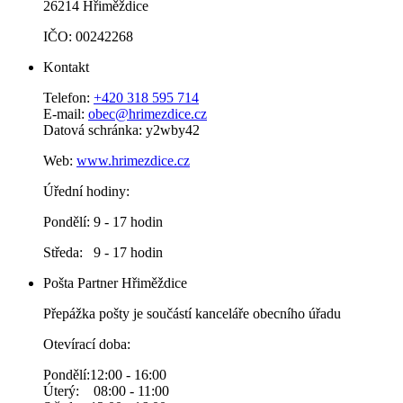
26214 Hřiměždice
IČO: 00242268
Kontakt
Telefon:
+420 318 595 714
E-mail:
obec@hrimezdice.cz
Datová schránka: y2wby42
Web:
www.hrimezdice.cz
Úřední hodiny:
Pondělí: 9 - 17 hodin
Středa: 9 - 17 hodin
Pošta Partner Hřiměždice
Přepážka pošty je součástí kanceláře obecního úřadu
Otevírací doba:
Pondělí:12:00 - 16:00
Úterý: 08:00 - 11:00