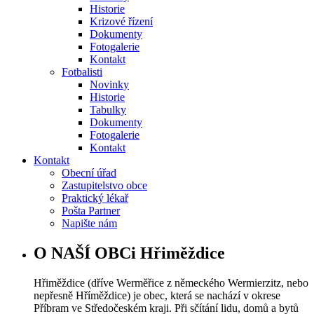
Historie
Krizové řízení
Dokumenty
Fotogalerie
Kontakt
Fotbalisti
Novinky
Historie
Tabulky
Dokumenty
Fotogalerie
Kontakt
Kontakt
Obecní úřad
Zastupitelstvo obce
Praktický lékař
Pošta Partner
Napište nám
O NAŠÍ OBCi Hřiměždice
Hřiměždice (dříve Werměřice z německého Wermierzitz, nebo
nepřesně Hříměždice) je obec, která se nachází v okrese
Příbram ve Středočeském kraji. Při sčítání lidu, domů a bytů