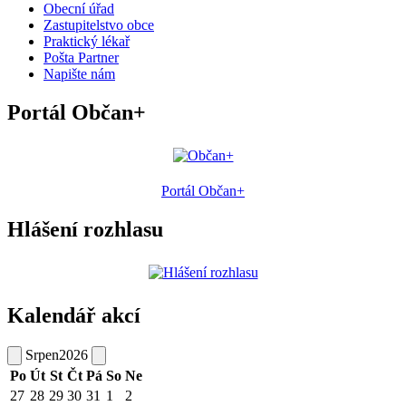
Obecní úřad
Zastupitelstvo obce
Praktický lékař
Pošta Partner
Napište nám
Portál Občan+
Portál Občan+
Hlášení rozhlasu
Kalendář akcí
Srpen
2026
Po
Út
St
Čt
Pá
So
Ne
27
28
29
30
31
1
2