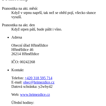
Pranostika na akt. měsíc
Když v srpnu naprší, tak než se oběd pojí, všecko slunce
vysuší.
Pranostika na akt. den
Když srpen pálí, bude pálit i víno.
Adresa
Obecní úřad Hřiměždice
Hřiměždice 46
26214 Hřiměždice
IČO: 00242268
Kontakt
Telefon:
+420 318 595 714
E-mail:
obec@hrimezdice.cz
Datová schránka: y2wby42
Web:
www.hrimezdice.cz
Úřední hodiny: