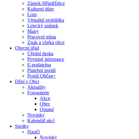
Zámek Hřiměždice
Kulturní dům
Lom
Virtuální prohlídka
Letecký snímek
Mapy
Pracovní místa
Znak a vlajka obce
Obecní úřad
Úřední deska
Povinné informace
E-podatelna
Platební portál
Portál Občan+
Dění v Obci
Aktuality
Fotogalerie
Akce
Obec
Ostatní
Novinky
Kalendář akcí
Spolky
Hasiči
Novinky