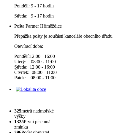
Pondělí: 9 - 17 hodin
Středa: 9 - 17 hodin
Pošta Partner Hřiměždice
Přepážka pošty je součástí kanceláře obecního úřadu
Otevírací doba:
Pondělí:12:00 - 16:00
Úterý: 08:00 - 11:00
Středa: 12:00 - 16:00
Čtvrtek: 08:00 - 11:00
Pátek: 08:00 - 11:00
325
metrů nadmořské
výšky
1325
První písemná
zmínka
396
Počet obyvatel