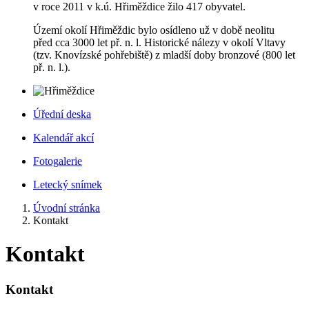
v roce 2011 v k.ú. Hřiměždice žilo 417 obyvatel.
Území okolí Hřiměždic bylo osídleno už v době neolitu
před cca 3000 let př. n. l. Historické nálezy v okolí Vltavy
(tzv. Knovízské pohřebiště) z mladší doby bronzové (800 let
př. n. l.).
Úřední deska
Kalendář akcí
Fotogalerie
Letecký snímek
Úvodní stránka
Kontakt
Kontakt
Kontakt