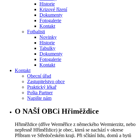
Historie
Krizové řízení
Dokumenty
Fotogalerie
Kontakt
Fotbalisti
Novinky
Historie
Tabulky
Dokumenty
Fotogalerie
Kontakt
Kontakt
Obecní úřad
Zastupitelstvo obce
Praktický lékař
Pošta Partner
Napište nám
O NAŠÍ OBCi Hřiměždice
Hřiměždice (dříve Werměřice z německého Wermierzitz, nebo
nepřesně Hříměždice) je obec, která se nachází v okrese
Příbram ve Středočeském kraji. Při sčítání lidu, domů a bytů