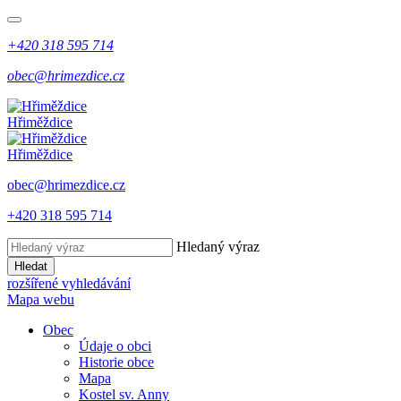
+420 318 595 714
obec@hrimezdice.cz
Hřiměždice
Hřiměždice
obec@hrimezdice.cz
+420 318 595 714
Hledaný výraz
Hledat
rozšířené vyhledávání
Mapa webu
Obec
Údaje o obci
Historie obce
Mapa
Kostel sv. Anny