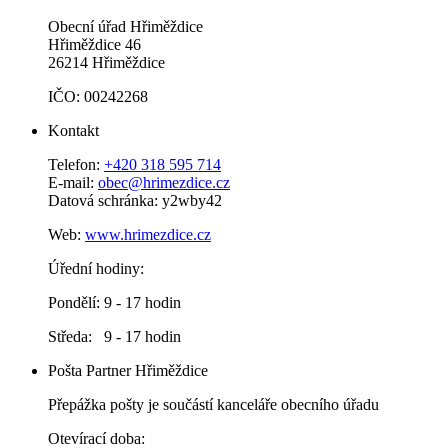
Obecní úřad Hřiměždice
Hřiměždice 46
26214 Hřiměždice
IČO: 00242268
Kontakt
Telefon:
+420 318 595 714
E-mail:
obec@hrimezdice.cz
Datová schránka: y2wby42
Web:
www.hrimezdice.cz
Úřední hodiny:
Pondělí: 9 - 17 hodin
Středa: 9 - 17 hodin
Pošta Partner Hřiměždice
Přepážka pošty je součástí kanceláře obecního úřadu
Otevírací doba: