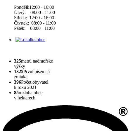
Pondělí:12:00 - 16:00
Úterý: 08:00 - 11:00
Středa: 12:00 - 16:00
Čtvrtek: 08:00 - 11:00
Pátek: 08:00 - 11:00
325
metrů nadmořské
výšky
1325
První písemná
zmínka
396
Počet obyvatel
k roku 2021
85
rozloha obce
v hektarech