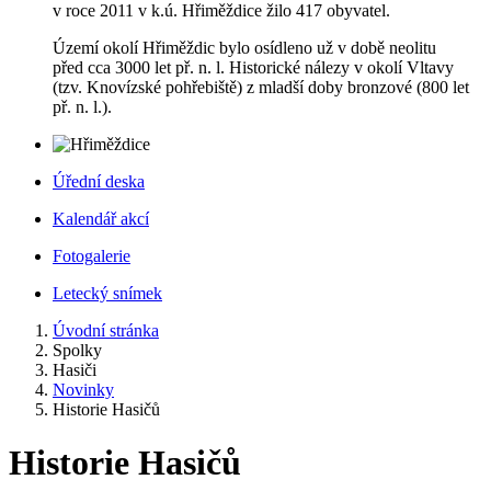
v roce 2011 v k.ú. Hřiměždice žilo 417 obyvatel.
Území okolí Hřiměždic bylo osídleno už v době neolitu
před cca 3000 let př. n. l. Historické nálezy v okolí Vltavy
(tzv. Knovízské pohřebiště) z mladší doby bronzové (800 let
př. n. l.).
Úřední deska
Kalendář akcí
Fotogalerie
Letecký snímek
Úvodní stránka
Spolky
Hasiči
Novinky
Historie Hasičů
Historie Hasičů