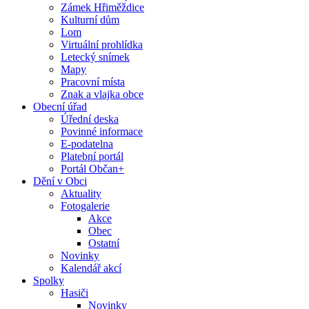
Zámek Hřiměždice
Kulturní dům
Lom
Virtuální prohlídka
Letecký snímek
Mapy
Pracovní místa
Znak a vlajka obce
Obecní úřad
Úřední deska
Povinné informace
E-podatelna
Platební portál
Portál Občan+
Dění v Obci
Aktuality
Fotogalerie
Akce
Obec
Ostatní
Novinky
Kalendář akcí
Spolky
Hasiči
Novinky