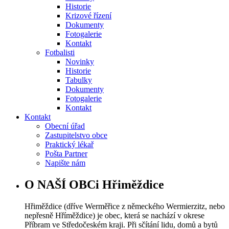
Historie
Krizové řízení
Dokumenty
Fotogalerie
Kontakt
Fotbalisti
Novinky
Historie
Tabulky
Dokumenty
Fotogalerie
Kontakt
Kontakt
Obecní úřad
Zastupitelstvo obce
Praktický lékař
Pošta Partner
Napište nám
O NAŠÍ OBCi Hřiměždice
Hřiměždice (dříve Werměřice z německého Wermierzitz, nebo
nepřesně Hříměždice) je obec, která se nachází v okrese
Příbram ve Středočeském kraji. Při sčítání lidu, domů a bytů