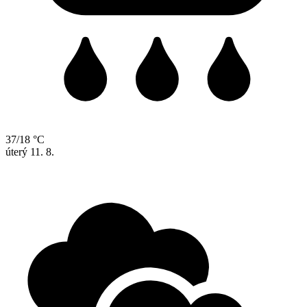
37/18 °C
úterý
11. 8.