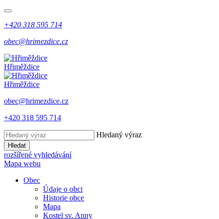
+420 318 595 714
obec@hrimezdice.cz
Hřiměždice
Hřiměždice
obec@hrimezdice.cz
+420 318 595 714
Hledaný výraz
Hledat
rozšířené vyhledávání
Mapa webu
Obec
Údaje o obci
Historie obce
Mapa
Kostel sv. Anny