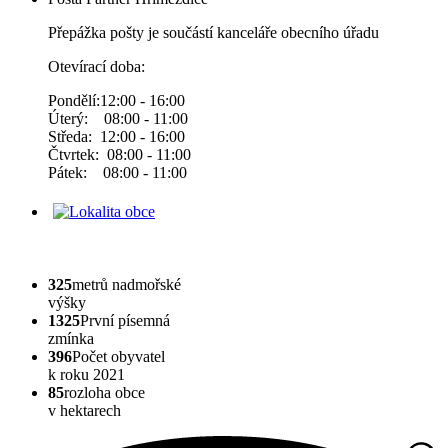
Přepážka pošty je součástí kanceláře obecního úřadu
Otevírací doba:
Pondělí:12:00 - 16:00
Úterý: 08:00 - 11:00
Středa: 12:00 - 16:00
Čtvrtek: 08:00 - 11:00
Pátek: 08:00 - 11:00
325
metrů nadmořské
výšky
1325
První písemná
zmínka
396
Počet obyvatel
k roku 2021
85
rozloha obce
v hektarech