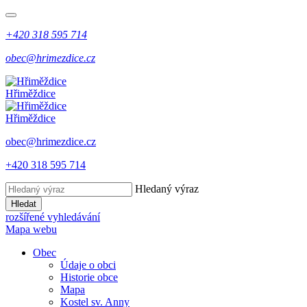
+420 318 595 714
obec@hrimezdice.cz
Hřiměždice
Hřiměždice
obec@hrimezdice.cz
+420 318 595 714
Hledaný výraz
Hledat
rozšířené vyhledávání
Mapa webu
Obec
Údaje o obci
Historie obce
Mapa
Kostel sv. Anny