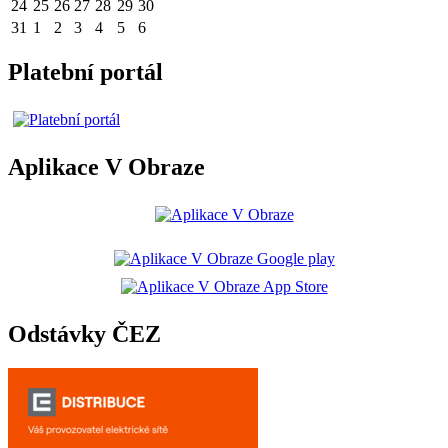
24
25
26
27
28
29
30
31
1
2
3
4
5
6
Platební portál
Aplikace V Obraze
Odstávky ČEZ