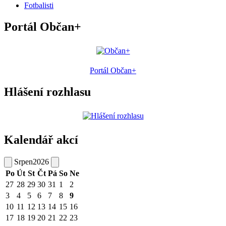
Fotbalisti
Portál Občan+
Portál Občan+
Hlášení rozhlasu
Kalendář akcí
Srpen
2026
Po
Út
St
Čt
Pá
So
Ne
27
28
29
30
31
1
2
3
4
5
6
7
8
9
10
11
12
13
14
15
16
17
18
19
20
21
22
23