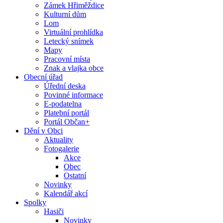
Zámek Hřiměždice
Kulturní dům
Lom
Virtuální prohlídka
Letecký snímek
Mapy
Pracovní místa
Znak a vlajka obce
Obecní úřad
Úřední deska
Povinné informace
E-podatelna
Platební portál
Portál Občan+
Dění v Obci
Aktuality
Fotogalerie
Akce
Obec
Ostatní
Novinky
Kalendář akcí
Spolky
Hasiči
Novinky