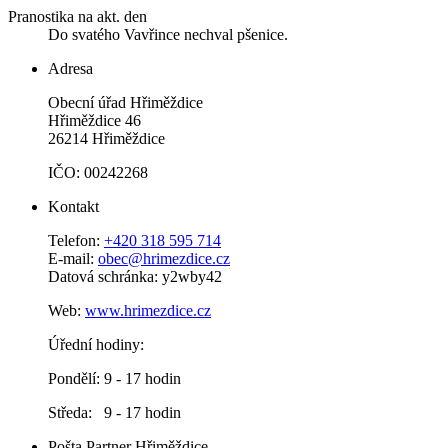
Pranostika na akt. den
Do svatého Vavřince nechval pšenice.
Adresa
Obecní úřad Hřiměždice
Hřiměždice 46
26214 Hřiměždice
IČO: 00242268
Kontakt
Telefon:
+420 318 595 714
E-mail:
obec@hrimezdice.cz
Datová schránka: y2wby42
Web:
www.hrimezdice.cz
Úřední hodiny:
Pondělí: 9 - 17 hodin
Středa: 9 - 17 hodin
Pošta Partner Hřiměždice