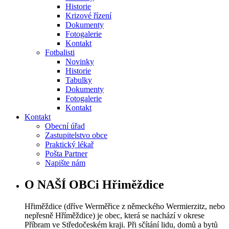
Historie
Krizové řízení
Dokumenty
Fotogalerie
Kontakt
Fotbalisti
Novinky
Historie
Tabulky
Dokumenty
Fotogalerie
Kontakt
Kontakt
Obecní úřad
Zastupitelstvo obce
Praktický lékař
Pošta Partner
Napište nám
O NAŠÍ OBCi Hřiměždice
Hřiměždice (dříve Werměřice z německého Wermierzitz, nebo
nepřesně Hříměždice) je obec, která se nachází v okrese
Příbram ve Středočeském kraji. Při sčítání lidu, domů a bytů