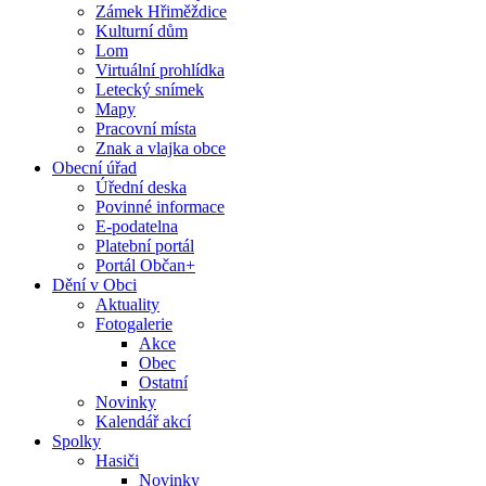
Zámek Hřiměždice
Kulturní dům
Lom
Virtuální prohlídka
Letecký snímek
Mapy
Pracovní místa
Znak a vlajka obce
Obecní úřad
Úřední deska
Povinné informace
E-podatelna
Platební portál
Portál Občan+
Dění v Obci
Aktuality
Fotogalerie
Akce
Obec
Ostatní
Novinky
Kalendář akcí
Spolky
Hasiči
Novinky