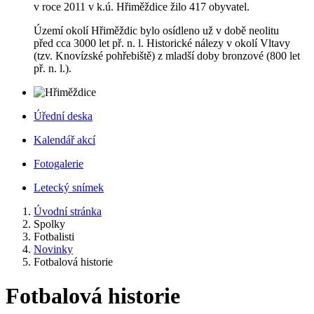
v roce 2011 v k.ú. Hřiměždice žilo 417 obyvatel.
Území okolí Hřiměždic bylo osídleno už v době neolitu
před cca 3000 let př. n. l. Historické nálezy v okolí Vltavy
(tzv. Knovízské pohřebiště) z mladší doby bronzové (800 let
př. n. l.).
Úřední deska
Kalendář akcí
Fotogalerie
Letecký snímek
Úvodní stránka
Spolky
Fotbalisti
Novinky
Fotbalová historie
Fotbalová historie