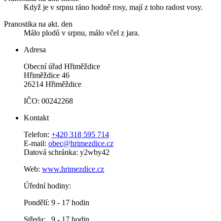
Když je v srpnu ráno hodně rosy, mají z toho radost vosy.
Pranostika na akt. den
Málo plodů v srpnu, málo včel z jara.
Adresa
Obecní úřad Hřiměždice
Hřiměždice 46
26214 Hřiměždice
IČO: 00242268
Kontakt
Telefon:
+420 318 595 714
E-mail:
obec@hrimezdice.cz
Datová schránka: y2wby42
Web:
www.hrimezdice.cz
Úřední hodiny:
Pondělí: 9 - 17 hodin
Středa: 9 - 17 hodin