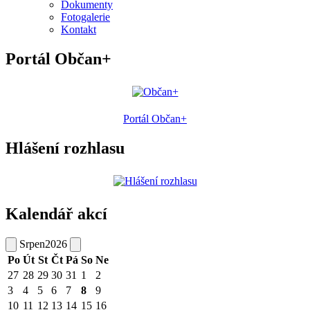
Dokumenty
Fotogalerie
Kontakt
Portál Občan+
Portál Občan+
Hlášení rozhlasu
Kalendář akcí
Srpen
2026
Po
Út
St
Čt
Pá
So
Ne
27
28
29
30
31
1
2
3
4
5
6
7
8
9
10
11
12
13
14
15
16