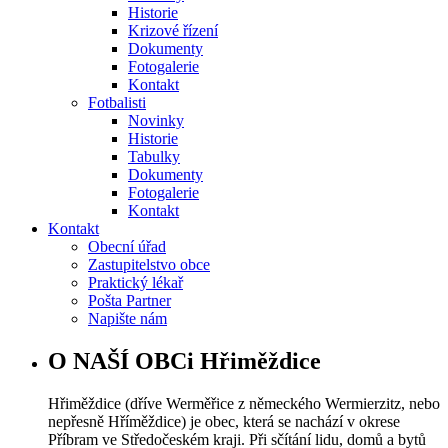
Historie
Krizové řízení
Dokumenty
Fotogalerie
Kontakt
Fotbalisti
Novinky
Historie
Tabulky
Dokumenty
Fotogalerie
Kontakt
Kontakt
Obecní úřad
Zastupitelstvo obce
Praktický lékař
Pošta Partner
Napište nám
O NAŠÍ OBCi Hřiměždice
Hřiměždice (dříve Werměřice z německého Wermierzitz, nebo
nepřesně Hříměždice) je obec, která se nachází v okrese
Příbram ve Středočeském kraji. Při sčítání lidu, domů a bytů