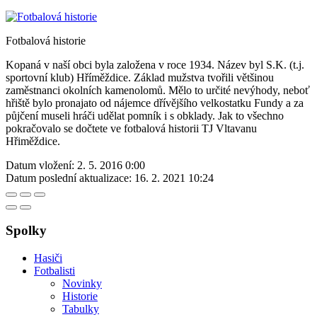
Fotbalová historie
Kopaná v naší obci byla založena v roce 1934. Název byl S.K. (t.j.
sportovní klub) Hříměždice. Základ mužstva tvořili většinou
zaměstnanci okolních kamenolomů. Mělo to určité nevýhody, neboť
hřiště bylo pronajato od nájemce dřívějšího velkostatku Fundy a za
půjčení museli hráči udělat pomník i s obklady. Jak to všechno
pokračovalo se dočtete ve fotbalová historii TJ Vltavanu
Hřiměždice.
Datum vložení:
2. 5. 2016 0:00
Datum poslední aktualizace:
16. 2. 2021 10:24
Spolky
Hasiči
Fotbalisti
Novinky
Historie
Tabulky