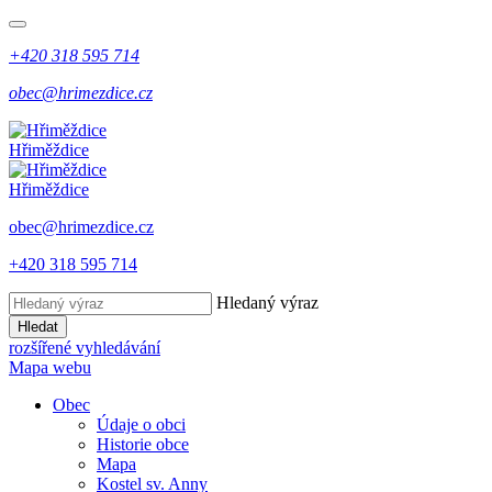
+420 318 595 714
obec@hrimezdice.cz
Hřiměždice
Hřiměždice
obec@hrimezdice.cz
+420 318 595 714
Hledaný výraz
Hledat
rozšířené vyhledávání
Mapa webu
Obec
Údaje o obci
Historie obce
Mapa
Kostel sv. Anny