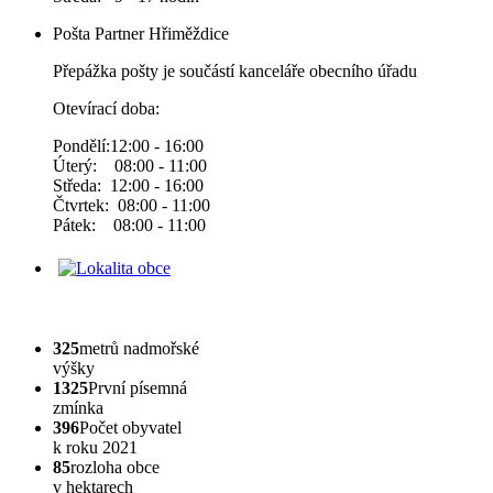
Pošta Partner Hřiměždice
Přepážka pošty je součástí kanceláře obecního úřadu
Otevírací doba:
Pondělí:12:00 - 16:00
Úterý: 08:00 - 11:00
Středa: 12:00 - 16:00
Čtvrtek: 08:00 - 11:00
Pátek: 08:00 - 11:00
325
metrů nadmořské
výšky
1325
První písemná
zmínka
396
Počet obyvatel
k roku 2021
85
rozloha obce
v hektarech