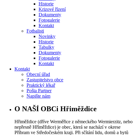
Historie
Krizové řízení
Dokumenty
Fotogalerie
Kontakt
Fotbalisti
Novinky
Historie
Tabulky
Dokumenty
Fotogalerie
Kontakt
Kontakt
Obecní úřad
Zastupitelstvo obce
Praktický lékař
Pošta Partner
Napište nám
O NAŠÍ OBCi Hřiměždice
Hřiměždice (dříve Werměřice z německého Wermierzitz, nebo
nepřesně Hříměždice) je obec, která se nachází v okrese
Příbram ve Středočeském kraji. Při sčítání lidu, domů a bytů