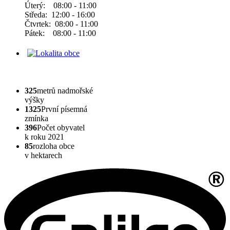
Úterý: 08:00 - 11:00
Středa: 12:00 - 16:00
Čtvrtek: 08:00 - 11:00
Pátek: 08:00 - 11:00
325
metrů nadmořské
výšky
1325
První písemná
zmínka
396
Počet obyvatel
k roku 2021
85
rozloha obce
v hektarech