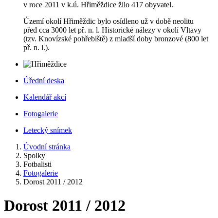
v roce 2011 v k.ú. Hřiměždice žilo 417 obyvatel.
Území okolí Hřiměždic bylo osídleno už v době neolitu
před cca 3000 let př. n. l. Historické nálezy v okolí Vltavy
(tzv. Knovízské pohřebiště) z mladší doby bronzové (800 let
př. n. l.).
Úřední deska
Kalendář akcí
Fotogalerie
Letecký snímek
Úvodní stránka
Spolky
Fotbalisti
Fotogalerie
Dorost 2011 / 2012
Dorost 2011 / 2012