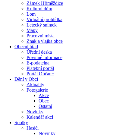
Zámek Hřiměždice
Kulturní dům
Lom
Virtuální prohlídka
Letecký snímek
Mapy
Pracovní místa
Znak a vlajka obce
Obecní úřad
Úřední deska
Povinné informace
E-podatelna
Platební portál
Portál Občan+
Dění v Obci
Aktuality
Fotogalerie
Akce
Obec
Ostatní
Novinky
Kalendář akcí
Spolky
Hasiči
Novinky