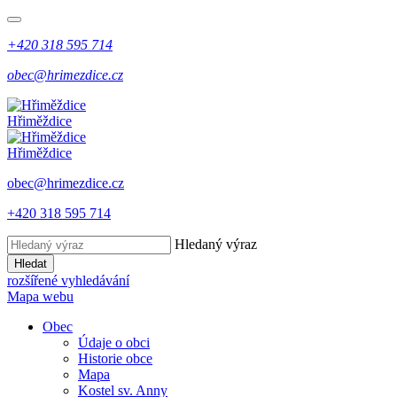
+420 318 595 714
obec@hrimezdice.cz
Hřiměždice
Hřiměždice
obec@hrimezdice.cz
+420 318 595 714
Hledaný výraz
Hledat
rozšířené vyhledávání
Mapa webu
Obec
Údaje o obci
Historie obce
Mapa
Kostel sv. Anny