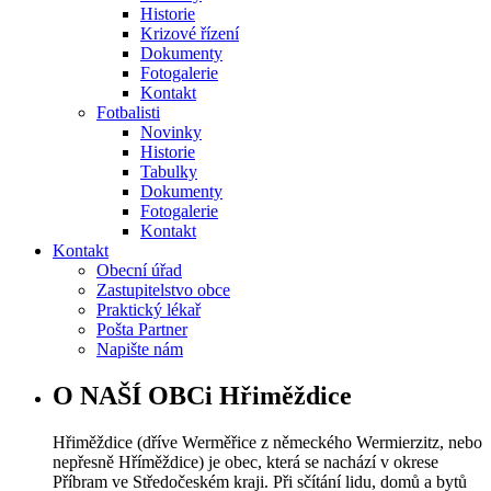
Historie
Krizové řízení
Dokumenty
Fotogalerie
Kontakt
Fotbalisti
Novinky
Historie
Tabulky
Dokumenty
Fotogalerie
Kontakt
Kontakt
Obecní úřad
Zastupitelstvo obce
Praktický lékař
Pošta Partner
Napište nám
O NAŠÍ OBCi Hřiměždice
Hřiměždice (dříve Werměřice z německého Wermierzitz, nebo
nepřesně Hříměždice) je obec, která se nachází v okrese
Příbram ve Středočeském kraji. Při sčítání lidu, domů a bytů