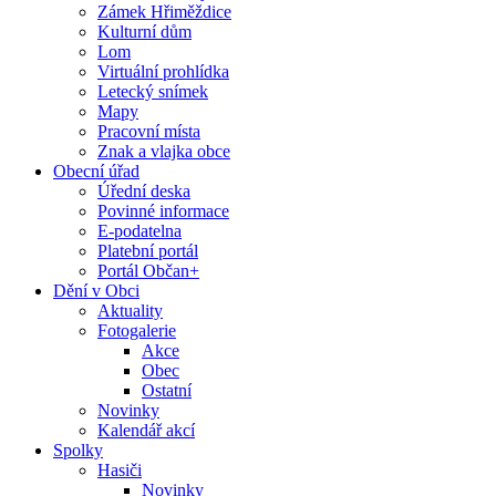
Zámek Hřiměždice
Kulturní dům
Lom
Virtuální prohlídka
Letecký snímek
Mapy
Pracovní místa
Znak a vlajka obce
Obecní úřad
Úřední deska
Povinné informace
E-podatelna
Platební portál
Portál Občan+
Dění v Obci
Aktuality
Fotogalerie
Akce
Obec
Ostatní
Novinky
Kalendář akcí
Spolky
Hasiči
Novinky