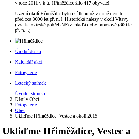
v roce 2011 v k.ú. Hřiměždice žilo 417 obyvatel.
Území okolí Hřiměždic bylo osídleno už v době neolitu
před cca 3000 let př. n. l. Historické nálezy v okolí Vltavy
(tzv. Knovízské pohřebiště) z mladší doby bronzové (800 let
př. n. l.).
Úřední deska
Kalendář akcí
Fotogalerie
Letecký snímek
Úvodní stránka
Dění v Obci
Fotogalerie
Obec
Ukliďme Hřiměždice, Vestec a okolí 2015
Ukliďme Hřiměždice, Vestec a