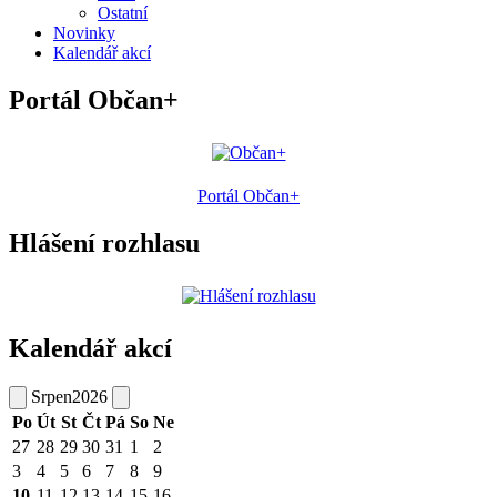
Ostatní
Novinky
Kalendář akcí
Portál Občan+
Portál Občan+
Hlášení rozhlasu
Kalendář akcí
Srpen
2026
Po
Út
St
Čt
Pá
So
Ne
27
28
29
30
31
1
2
3
4
5
6
7
8
9
10
11
12
13
14
15
16