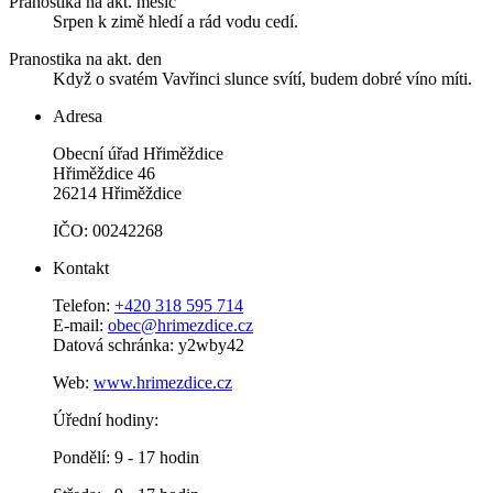
Pranostika na akt. měsíc
Srpen k zimě hledí a rád vodu cedí.
Pranostika na akt. den
Když o svatém Vavřinci slunce svítí, budem dobré víno míti.
Adresa
Obecní úřad Hřiměždice
Hřiměždice 46
26214 Hřiměždice
IČO: 00242268
Kontakt
Telefon:
+420 318 595 714
E-mail:
obec@hrimezdice.cz
Datová schránka: y2wby42
Web:
www.hrimezdice.cz
Úřední hodiny:
Pondělí: 9 - 17 hodin