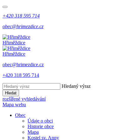
+420 318 595 714
obec@hrimezdice.cz
Hřiměždice
Hřiměždice
obec@hrimezdice.cz
+420 318 595 714
Hledaný výraz
Hledat
rozšířené vyhledávání
Mapa webu
Obec
Údaje o obci
Historie obce
Mapa
Kostel sv. Anny