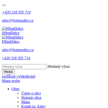
+420 318 595 714
obec@hrimezdice.cz
Hřiměždice
Hřiměždice
obec@hrimezdice.cz
+420 318 595 714
Hledaný výraz
Hledat
rozšířené vyhledávání
Mapa webu
Obec
Údaje o obci
Historie obce
Mapa
Kostel sv. Anny