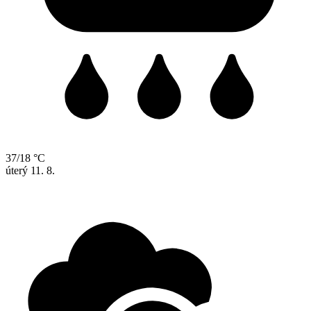
37/18 °C
úterý
11. 8.