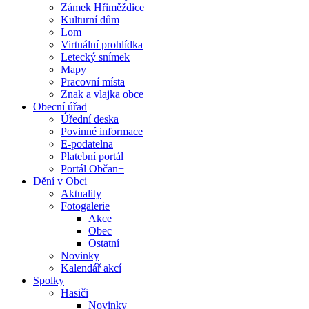
Zámek Hřiměždice
Kulturní dům
Lom
Virtuální prohlídka
Letecký snímek
Mapy
Pracovní místa
Znak a vlajka obce
Obecní úřad
Úřední deska
Povinné informace
E-podatelna
Platební portál
Portál Občan+
Dění v Obci
Aktuality
Fotogalerie
Akce
Obec
Ostatní
Novinky
Kalendář akcí
Spolky
Hasiči
Novinky