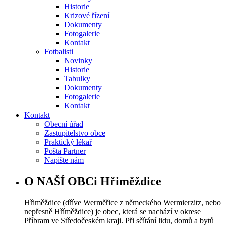
Historie
Krizové řízení
Dokumenty
Fotogalerie
Kontakt
Fotbalisti
Novinky
Historie
Tabulky
Dokumenty
Fotogalerie
Kontakt
Kontakt
Obecní úřad
Zastupitelstvo obce
Praktický lékař
Pošta Partner
Napište nám
O NAŠÍ OBCi Hřiměždice
Hřiměždice (dříve Werměřice z německého Wermierzitz, nebo
nepřesně Hříměždice) je obec, která se nachází v okrese
Příbram ve Středočeském kraji. Při sčítání lidu, domů a bytů