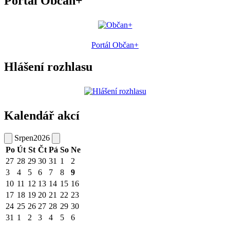
Portál Občan+
Portál Občan+
Hlášení rozhlasu
Kalendář akcí
Srpen
2026
Po
Út
St
Čt
Pá
So
Ne
27
28
29
30
31
1
2
3
4
5
6
7
8
9
10
11
12
13
14
15
16
17
18
19
20
21
22
23
24
25
26
27
28
29
30
31
1
2
3
4
5
6