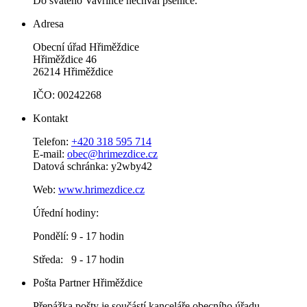
Do svatého Vavřince nechval pšenice.
Adresa
Obecní úřad Hřiměždice
Hřiměždice 46
26214 Hřiměždice
IČO: 00242268
Kontakt
Telefon:
+420 318 595 714
E-mail:
obec@hrimezdice.cz
Datová schránka: y2wby42
Web:
www.hrimezdice.cz
Úřední hodiny:
Pondělí: 9 - 17 hodin
Středa: 9 - 17 hodin
Pošta Partner Hřiměždice
Přepážka pošty je součástí kanceláře obecního úřadu