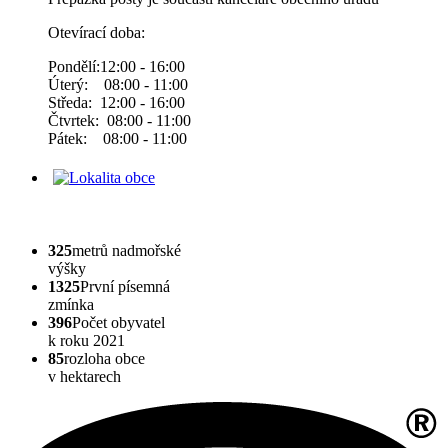
Otevírací doba:
Pondělí:12:00 - 16:00
Úterý: 08:00 - 11:00
Středa: 12:00 - 16:00
Čtvrtek: 08:00 - 11:00
Pátek: 08:00 - 11:00
325
metrů nadmořské
výšky
1325
První písemná
zmínka
396
Počet obyvatel
k roku 2021
85
rozloha obce
v hektarech