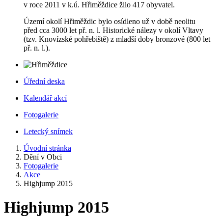
v roce 2011 v k.ú. Hřiměždice žilo 417 obyvatel.
Území okolí Hřiměždic bylo osídleno už v době neolitu
před cca 3000 let př. n. l. Historické nálezy v okolí Vltavy
(tzv. Knovízské pohřebiště) z mladší doby bronzové (800 let
př. n. l.).
Úřední deska
Kalendář akcí
Fotogalerie
Letecký snímek
Úvodní stránka
Dění v Obci
Fotogalerie
Akce
Highjump 2015
Highjump 2015