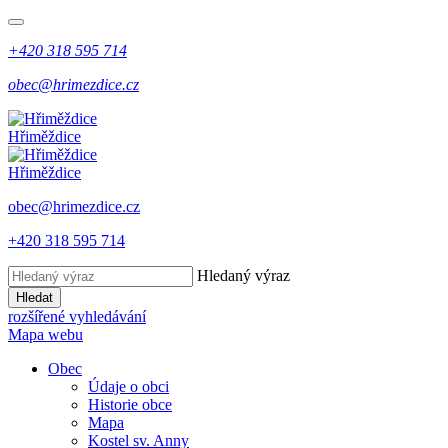
+420 318 595 714
obec@hrimezdice.cz
Hřiměždice
Hřiměždice
obec@hrimezdice.cz
+420 318 595 714
Hledaný výraz
Hledat
rozšířené vyhledávání
Mapa webu
Obec
Údaje o obci
Historie obce
Mapa
Kostel sv. Anny