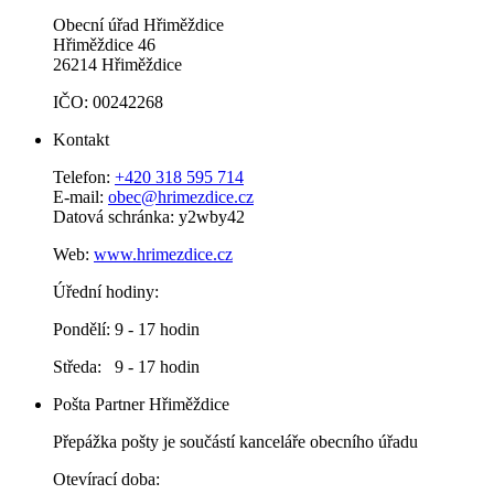
Obecní úřad Hřiměždice
Hřiměždice 46
26214 Hřiměždice
IČO: 00242268
Kontakt
Telefon:
+420 318 595 714
E-mail:
obec@hrimezdice.cz
Datová schránka: y2wby42
Web:
www.hrimezdice.cz
Úřední hodiny:
Pondělí: 9 - 17 hodin
Středa: 9 - 17 hodin
Pošta Partner Hřiměždice
Přepážka pošty je součástí kanceláře obecního úřadu
Otevírací doba: