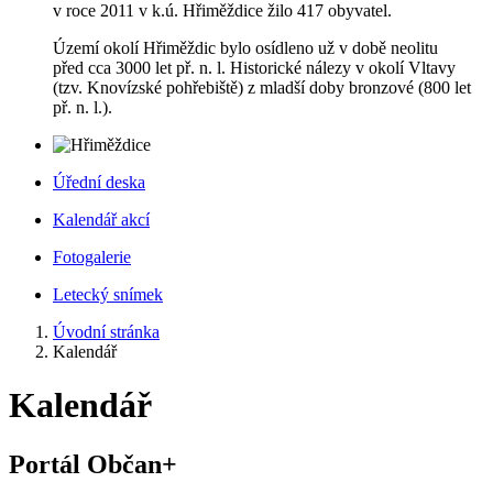
v roce 2011 v k.ú. Hřiměždice žilo 417 obyvatel.
Území okolí Hřiměždic bylo osídleno už v době neolitu
před cca 3000 let př. n. l. Historické nálezy v okolí Vltavy
(tzv. Knovízské pohřebiště) z mladší doby bronzové (800 let
př. n. l.).
Úřední deska
Kalendář akcí
Fotogalerie
Letecký snímek
Úvodní stránka
Kalendář
Kalendář
Portál Občan+