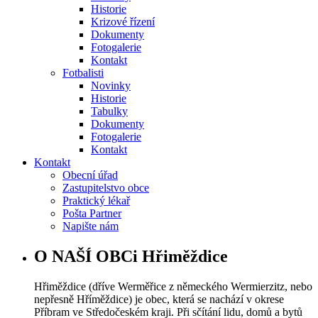
Historie
Krizové řízení
Dokumenty
Fotogalerie
Kontakt
Fotbalisti
Novinky
Historie
Tabulky
Dokumenty
Fotogalerie
Kontakt
Kontakt
Obecní úřad
Zastupitelstvo obce
Praktický lékař
Pošta Partner
Napište nám
O NAŠÍ OBCi Hřiměždice
Hřiměždice (dříve Werměřice z německého Wermierzitz, nebo
nepřesně Hříměždice) je obec, která se nachází v okrese
Příbram ve Středočeském kraji. Při sčítání lidu, domů a bytů