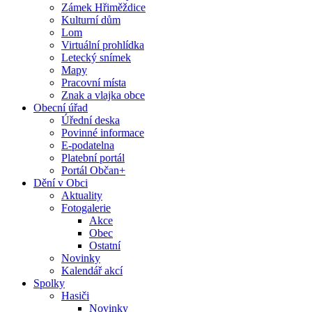
Zámek Hřiměždice
Kulturní dům
Lom
Virtuální prohlídka
Letecký snímek
Mapy
Pracovní místa
Znak a vlajka obce
Obecní úřad
Úřední deska
Povinné informace
E-podatelna
Platební portál
Portál Občan+
Dění v Obci
Aktuality
Fotogalerie
Akce
Obec
Ostatní
Novinky
Kalendář akcí
Spolky
Hasiči
Novinky