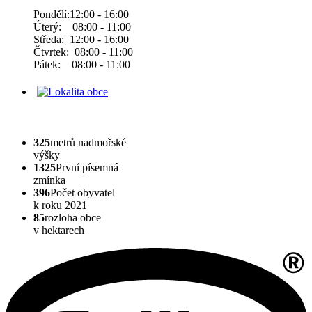
Pondělí:12:00 - 16:00
Úterý: 08:00 - 11:00
Středa: 12:00 - 16:00
Čtvrtek: 08:00 - 11:00
Pátek: 08:00 - 11:00
325
metrů nadmořské
výšky
1325
První písemná
zmínka
396
Počet obyvatel
k roku 2021
85
rozloha obce
v hektarech